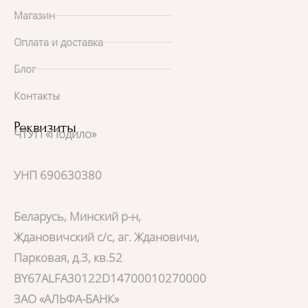
Магазин
Оплата и доставка
Блог
Контакты
Реквизиты
ЧТУП «Подило»
УНП 690630380
Беларусь, Минский р-н,
Ждановичский с/с, аг. Ждановичи,
Парковая, д.3, кв.52
BY67ALFA30122D14700010270000
ЗАО «АЛЬФА-БАНК»