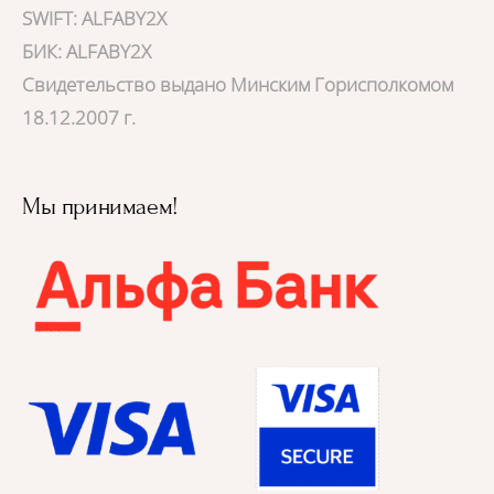
SWIFT: ALFABY2X
БИК: ALFABY2X
Свидетельство выдано Минским Горисполкомом
18.12.2007 г.
Мы принимаем!